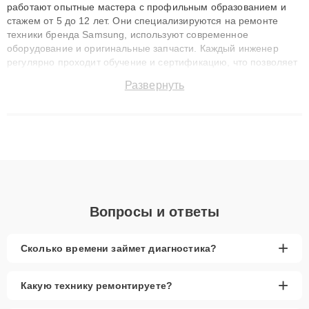
работают опытные мастера с профильным образованием и
стажем от 5 до 12 лет. Они специализируются на ремонте
техники бренда Samsung, используют современное
оборудование и оригинальные запчасти. Каждый инженер
регулярно проходит обучение и сертификацию, что позволяет
быстро и точноdiagnostikировать поломки и восстанавливать
Развернуть
технику с сохранением гарантии до 3 лет. Наши мастера
решают сложные случаи: от замены матриц и материнских
плат до ремонта после залития и восстановления данных.
Благодаря высокой квалификации и ответственному подходу
клиенты получают быстрый, качественный ремонт и понятные
объяснения по результатам диагностики.
Вопросы и ответы
+
Сколько времени займет диагностика?
+
Какую технику ремонтируете?