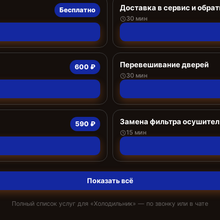
Доставка в сервис и обрат
Бесплатно
30 мин
Перевешивание дверей
600 ₽
30 мин
Замена фильтра осушител
590 ₽
15 мин
Показать всё
Полный список услуг для «
Холодильник
» — по звонку или в чате