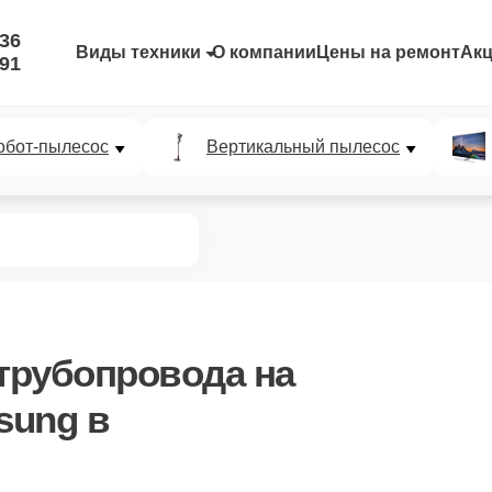
-36
Виды техники
О компании
Цены на ремонт
Ак
-91
обот-пылесос
Вертикальный пылесос
 трубопровода
на
sung в