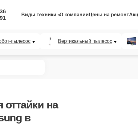
-36
Виды техники
О компании
Цены на ремонт
Ак
-91
обот-пылесос
Вертикальный пылесос
я оттайки
на
sung в