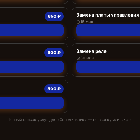
Замена платы управления 
650 ₽
15 мин
Замена реле
500 ₽
30 мин
500 ₽
Полный список услуг для «
Холодильник
» — по звонку или в чате