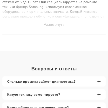
стажем от 5 до 12 лет. Они специализируются на ремонте
техники бренда Samsung, используют современное
оборудование и оригинальные запчасти. Каждый инженер
регулярно проходит обучение и сертификацию, что позволяет
быстро и точноdiagnostikировать поломки и восстанавливать
Развернуть
технику с сохранением гарантии до 3 лет. Наши мастера
решают сложные случаи: от замены матриц и материнских
плат до ремонта после залития и восстановления данных.
Благодаря высокой квалификации и ответственному подходу
клиенты получают быстрый, качественный ремонт и понятные
объяснения по результатам диагностики.
Вопросы и ответы
+
Сколько времени займет диагностика?
+
Какую технику ремонтируете?
+
Какое оборудование используете?