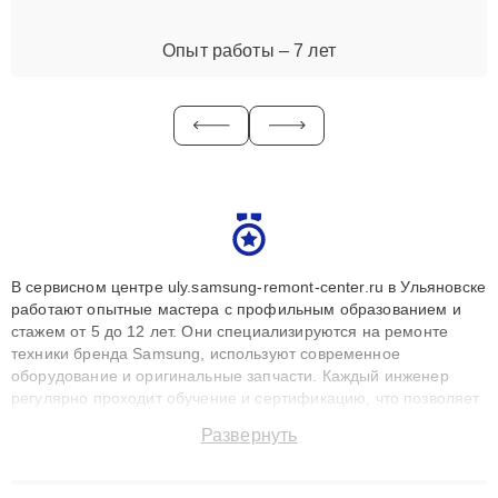
Опыт работы – 7 лет
В сервисном центре uly.samsung-remont-center.ru в Ульяновске
работают опытные мастера с профильным образованием и
стажем от 5 до 12 лет. Они специализируются на ремонте
техники бренда Samsung, используют современное
оборудование и оригинальные запчасти. Каждый инженер
регулярно проходит обучение и сертификацию, что позволяет
быстро и точноdiagnostikировать поломки и восстанавливать
Развернуть
технику с сохранением гарантии до 3 лет. Наши мастера
решают сложные случаи: от замены матриц и материнских
плат до ремонта после залития и восстановления данных.