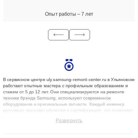
Опыт работы – 7 лет
В сервисном центре uly.samsung-remont-center.ru в Ульяновске
работают опытные мастера с профильным образованием и
стажем от 5 до 12 лет. Они специализируются на ремонте
техники бренда Samsung, используют современное
оборудование и оригинальные запчасти. Каждый инженер
регулярно проходит обучение и сертификацию, что позволяет
быстро и точноdiagnostikировать поломки и восстанавливать
Развернуть
технику с сохранением гарантии до 3 лет. Наши мастера
решают сложные случаи: от замены матриц и материнских
плат до ремонта после залития и восстановления данных.