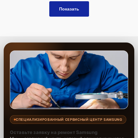
оригинальные детали и их качественные
аналоги.
Показать
Гарантия качества
– уверенность в результатах
ремонта системы охлаждения.
Сервисный центр предлагает качественные услуги по ремонту
системы охлаждения проекторов, обеспечивая долговечную
работу устройства и предотвращая возможные перегревы.
Мастера с опытом справляются с любой сложностью работы, а
использование проверенных запчастей и гарантия на ремонт
подтверждают высокий уровень наших услуг.
СПЕЦИАЛИЗИРОВАННЫЙ СЕРВИСНЫЙ ЦЕНТР SAMSUNG
Оставьте заявку на ремонт Samsung