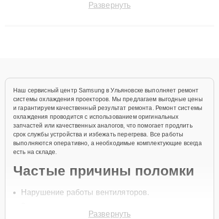
Развернуть
технику с сохранением гарантии до 3 лет. Наши мастера
решают сложные случаи: от замены матриц и материнских
плат до ремонта после залития и восстановления данных.
Благодаря высокой квалификации и ответственному подходу
клиенты получают быстрый, качественный ремонт и понятные
объяснения по результатам диагностики.
Наш сервисный центр Samsung в Ульяновске выполняет ремонт
системы охлаждения проекторов. Мы предлагаем выгодные цены
и гарантируем качественный результат ремонта. Ремонт системы
охлаждения проводится с использованием оригинальных
запчастей или качественных аналогов, что помогает продлить
срок службы устройства и избежать перегрева. Все работы
выполняются оперативно, а необходимые комплектующие всегда
есть на складе.
Частые причины поломки
Нарушение работы вентиляторов.
Засорение системы охлаждения пылью.
Развернуть