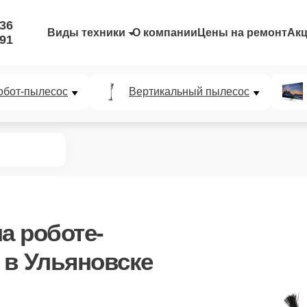
-36
Виды техники
О компании
Цены на ремонт
Ак
-91
обот-пылесос
Вертикальный пылесос
а роботе-
 в Ульяновске