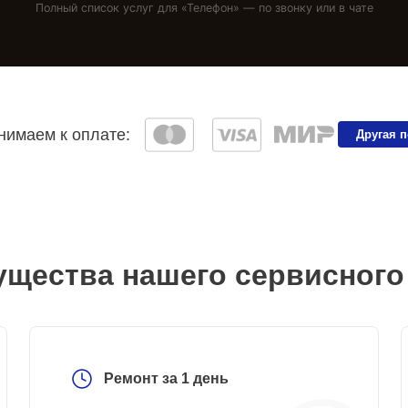
Полный список услуг для «
Телефон
» — по звонку или в чате
имаем к оплате:
Другая 
щества нашего сервисного
Ремонт за 1 день