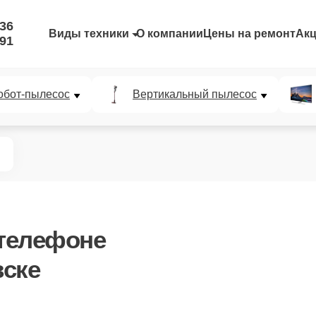
-36
Виды техники
О компании
Цены на ремонт
Ак
-91
обот-пылесос
Вертикальный пылесос
телефоне
вске