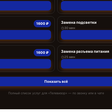
Замена подсветки
1600 ₽
30 мин
Замена разъема питания
1600 ₽
25 мин
Показать всё
Полный список услуг для «
Телевизор
» — по звонку или в чате