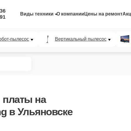
-36
Виды техники
О компании
Цены на ремонт
Ак
-91
обот-пылесос
Вертикальный пылесос
 платы
на
g в Ульяновске