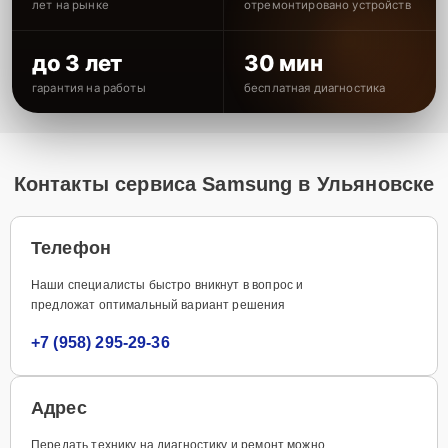
лет на рынке
отремонтировано устройств
до 3 лет
30 мин
гарантия на работы
бесплатная диагностика
Контакты сервиса Samsung в Ульяновске
Телефон
Наши специалисты быстро вникнут в вопрос и
предложат оптимальный вариант решения
+7 (958) 295-29-36
Адрес
Передать технику на диагностику и ремонт можно