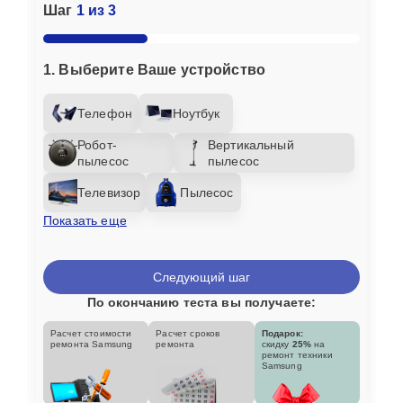
Шаг
1 из 3
1. Выберите Ваше устройство
Телефон
Ноутбук
Робот-
Вертикальный
пылесос
пылесос
Телевизор
Пылесос
Показать еще
Следующий шаг
По окончанию теста вы получаете:
Расчет стоимости
Расчет сроков
Подарок:
ремонта Samsung
ремонта
скидку
25%
на
ремонт техники
Samsung