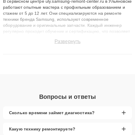
В сервисном центре uly.samsung-remont-center.ru в Ульяновске
работают опытные мастера с профильным образованием и
стажем от 5 до 12 лет. Они специализируются на ремонте
техники бренда Samsung, используют современное
оборудование и оригинальные запчасти. Каждый инженер
регулярно проходит обучение и сертификацию, что позволяет
быстро и точноdiagnostikировать поломки и восстанавливать
Развернуть
технику с сохранением гарантии до 3 лет. Наши мастера
решают сложные случаи: от замены матриц и материнских
плат до ремонта после залития и восстановления данных.
Благодаря высокой квалификации и ответственному подходу
клиенты получают быстрый, качественный ремонт и понятные
объяснения по результатам диагностики.
Вопросы и ответы
+
Сколько времени займет диагностика?
+
Какую технику ремонтируете?