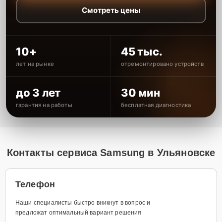
Смотреть цены
10+
45 тыс.
лет на рынке
отремонтировано устройств
до 3 лет
30 мин
гарантия на работы
бесплатная диагностика
Контакты сервиса Samsung в Ульяновске
Телефон
Наши специалисты быстро вникнут в вопрос и
предложат оптимальный вариант решения