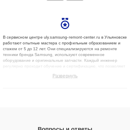
В сервисном центре uly.samsung-remont-center.ru в Ульяновске
работают опытные мастера с профильным образованием и
стажем от 5 до 12 лет. Они специализируются на ремонте
техники бренда Samsung, используют современное
оборудование и оригинальные запчасти. Каждый инженер
регулярно проходит обучение и сертификацию, что позволяет
быстро и точноdiagnostikировать поломки и восстанавливать
Развернуть
технику с сохранением гарантии до 3 лет. Наши мастера
решают сложные случаи: от замены матриц и материнских
плат до ремонта после залития и восстановления данных.
Благодаря высокой квалификации и ответственному подходу
клиенты получают быстрый, качественный ремонт и понятные
объяснения по результатам диагностики.
Вопросы и ответы